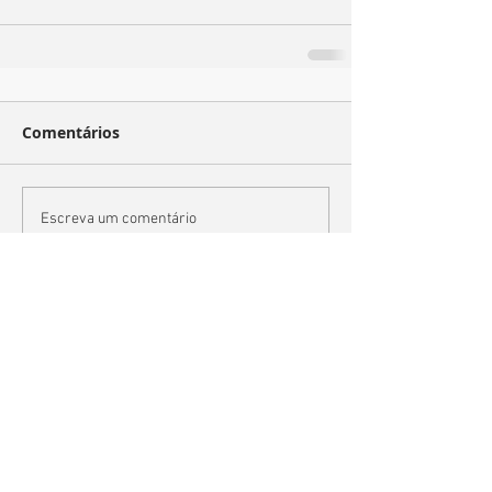
Comentários
Escreva um comentário
Posts Recentes
Armários planejados! Organizando a casa…
Site novo, nova dinâmica!